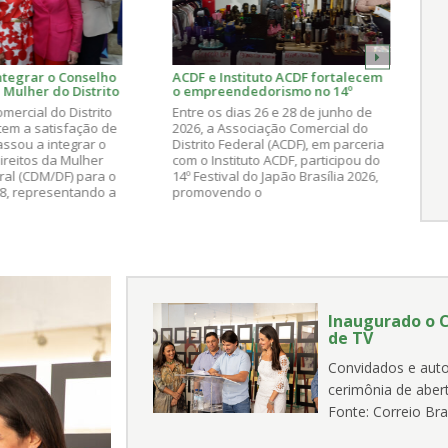
ntegrar o Conselho
ACDF e Instituto ACDF fortalecem
C
 Mulher do Distrito
o empreendedorismo no 14º
C
 Biênio 2026/2028
Festival do Japão Brasília 2026
mercial do Distrito
Entre os dias 26 e 28 de junho de
N
tem a satisfação de
2026, a Associação Comercial do
a
ssou a integrar o
Distrito Federal (ACDF), em parceria
F
ireitos da Mulher
com o Instituto ACDF, participou do
p
eral (CDM/DF) para o
14º Festival do Japão Brasília 2026,
p
28, representando a
promovendo o
C
 organizada.
empreendedorismo, a economia
I
criativa e a valorização dos
pequenos negócios do Distrito
Federal.
Inaugurado o C
de TV
Convidados e auto
cerimônia de aber
Fonte: Correio Bra